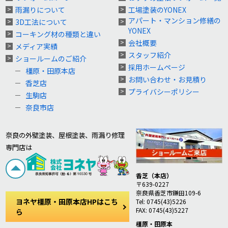
雨漏りについて
工場塗装のYONEX
アパート・マンション修繕の
3D工法について
YONEX
コーキング材の種類と違い
会社概要
メディア実績
スタッフ紹介
ショールームのご紹介
採用ホームページ
橿原・田原本店
お問い合わせ・お見積り
香芝店
プライバシーポリシー
生駒店
奈良市店
奈良の外壁塗装、屋根塗装、雨漏り修理
専門店は
香芝（本店）
〒639-0227
奈良県香芝市鎌田109-6
ヨネヤ橿原・田原本店HPはこち
Tel: 0745(43)5226
FAX: 0745(43)5227
ら
橿原・田原本