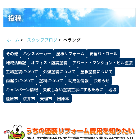
スタッフ紹介
よくあるご質問
投稿
スタッフブログ
屋根リフォームについて
ホーム
>
スタッフブログ
>
ベランダ
雨漏りについて
雨漏りの施工実績
その他
ハウスメーカー
屋根リフォーム
安全パトロール
ヨネヤがお客様から選ばれる10の理
リフォームローン
地域活動記
オフィス・店舗塗装
アパート・マンション・ビル塗装
由
工場塗装について
外壁塗装について
屋根塗装について
雨漏りについて
塗料について
助成金情報
お知らせ
見積もりシミュレーション
キャンペーン情報
失敗しない塗装工事にするために
地域
橿原市
桜井市
天理市
田原本