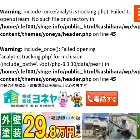
Warning
: include_once(analyticstracking.php): Failed to
open stream: No such file or directory in
/home/clef001/shige.info/public_html/kashihara/wp/wp
content/themes/yoneya/header.php
on line
45
Warning
: include_once(): Failed opening
ショールーム
料金一覧
会社案内
のご紹介
'analyticstracking.php' for inclusion
(include_path='.:/opt/php-8.3.30/data/pear') in
/home/clef001/shige.info/public_html/kashihara/wp/wp
content/themes/yoneya/header.php
on line
45
奈良の外壁塗装・屋根塗装は実績No.1安心のヨネヤ
お問い合わせ
来店予約
お電話
お見積り
地域の事例がいっぱい
ヨネヤの施工実績
Home
お客様の声