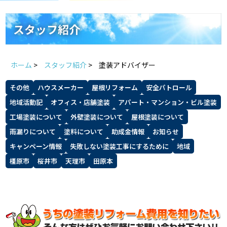
スタッフ紹介
よくあるご質問
スタッフ紹介
スタッフブログ
屋根リフォームについて
ホーム
>
スタッフ紹介
>
塗装アドバイザー
雨漏りについて
雨漏りの施工実績
その他
ハウスメーカー
屋根リフォーム
安全パトロール
ヨネヤがお客様から選ばれる10の理
リフォームローン
地域活動記
オフィス・店舗塗装
アパート・マンション・ビル塗装
由
工場塗装について
外壁塗装について
屋根塗装について
雨漏りについて
塗料について
助成金情報
お知らせ
見積もりシミュレーション
キャンペーン情報
失敗しない塗装工事にするために
地域
橿原市
桜井市
天理市
田原本