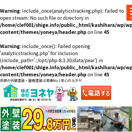
Warning
: include_once(analyticstracking.php): Failed to
open stream: No such file or directory in
/home/clef001/shige.info/public_html/kashihara/wp/wp
content/themes/yoneya/header.php
on line
45
Warning
: include_once(): Failed opening
ショールーム
料金一覧
会社案内
のご紹介
'analyticstracking.php' for inclusion
(include_path='.:/opt/php-8.3.30/data/pear') in
/home/clef001/shige.info/public_html/kashihara/wp/wp
content/themes/yoneya/header.php
on line
45
奈良の外壁塗装・屋根塗装は実績No.1安心のヨネヤ
お問い合わせ
来店予約
お電話
お見積り
地域の事例がいっぱい
ヨネヤの施工実績
Home
お客様の声