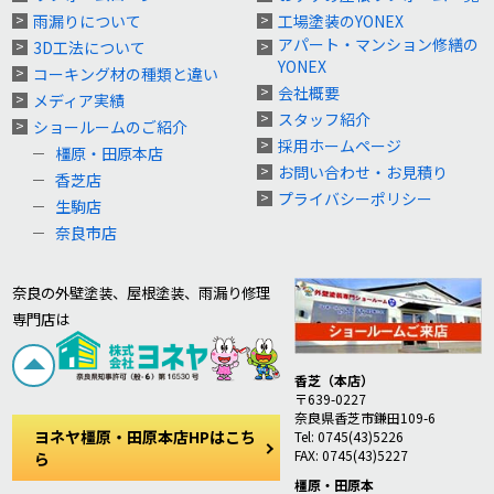
雨漏りについて
工場塗装のYONEX
アパート・マンション修繕の
3D工法について
YONEX
コーキング材の種類と違い
会社概要
メディア実績
スタッフ紹介
ショールームのご紹介
採用ホームページ
橿原・田原本店
お問い合わせ・お見積り
香芝店
プライバシーポリシー
生駒店
奈良市店
奈良の外壁塗装、屋根塗装、雨漏り修理
専門店は
香芝（本店）
〒639-0227
奈良県香芝市鎌田109-6
ヨネヤ橿原・田原本店HPはこち
Tel: 0745(43)5226
FAX: 0745(43)5227
ら
橿原・田原本