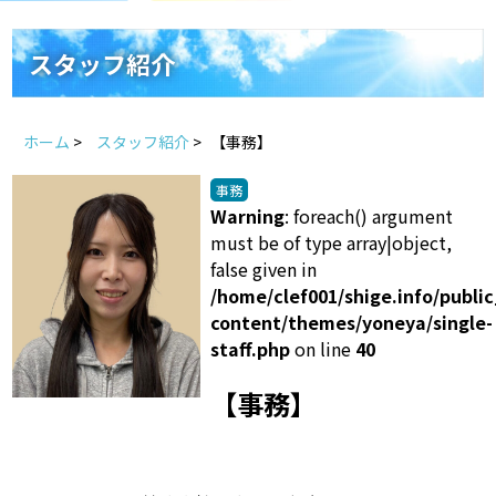
スタッフ紹介
よくあるご質問
スタッフ紹介
スタッフブログ
屋根リフォームにつ
ホーム
>
スタッフ紹介
>
【事務】
雨漏りについて
雨漏りの施工実績
事務
Warning
: foreach() argument
ヨネヤがお客様から選ばれる10の理由
リフォームローン
must be of type array|object,
false given in
見積もりシミュレーション
/home/clef001/shige.info/publ
content/themes/yoneya/single-
staff.php
on line
40
【事務】