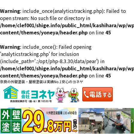
Warning
: include_once(analyticstracking.php): Failed to
open stream: No such file or directory in
/home/clef001/shige.info/public_html/kashihara/wp/wp
content/themes/yoneya/header.php
on line
45
Warning
: include_once(): Failed opening
料金一覧
会社案内
'analyticstracking.php' for inclusion
(include_path='.:/opt/php-8.3.30/data/pear') in
/home/clef001/shige.info/public_html/kashihara/wp/wp
content/themes/yoneya/header.php
on line
45
奈良の外壁塗装・屋根塗装は実績No.1安心のヨネヤ
お問い合わせ
来店予約
お見積り
地域の事例がいっぱい
ヨネヤの施工実績
Home
お客様の声