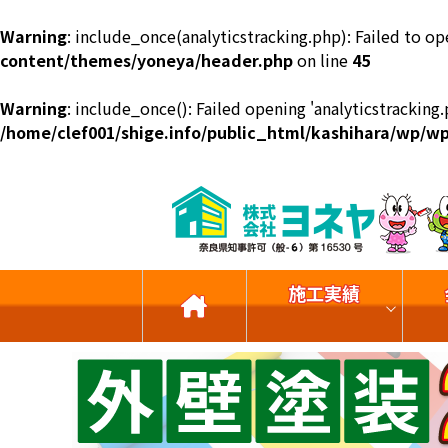
Warning
: include_once(analyticstracking.php): Failed to op
content/themes/yoneya/header.php
on line
45
Warning
: include_once(): Failed opening 'analyticstracking.
/home/clef001/shige.info/public_html/kashihara/wp/
施工実績