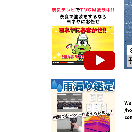
Wa
/ho
co