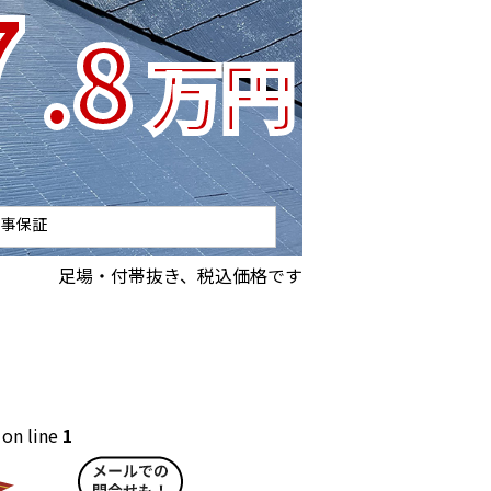
7
.8
万円
工事保証
足場・付帯抜き、税込価格です
on line
1