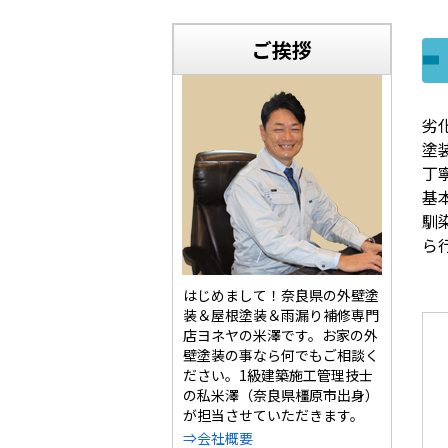
ご挨拶
劣
塗
丁
基
馴
ら
はじめまして！奈良県の外壁塗
装＆屋根塗装＆雨漏り補修専門
店ヨネヤの米澤です。お家の外
壁塗装の事なら何でもご相談く
ださい。1級建築施工管理技士
の私米澤（奈良県橿原市出身）
が担当させていただきます。
⇒会社概要