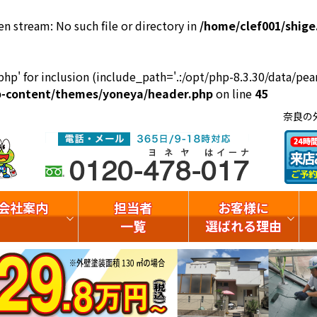
en stream: No such file or directory in
/home/clef001/shige
php' for inclusion (include_path='.:/opt/php-8.3.30/data/pear
wp-content/themes/yoneya/header.php
on line
45
奈良の
会社案内
担当者
お客様に
一覧
選ばれる理由