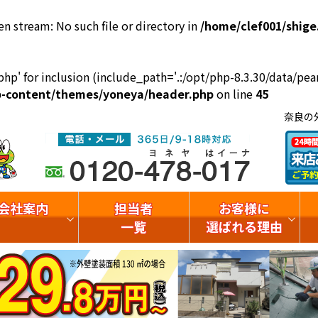
en stream: No such file or directory in
/home/clef001/shige
php' for inclusion (include_path='.:/opt/php-8.3.30/data/pear
wp-content/themes/yoneya/header.php
on line
45
奈良の
会社案内
担当者
お客様に
一覧
選ばれる理由