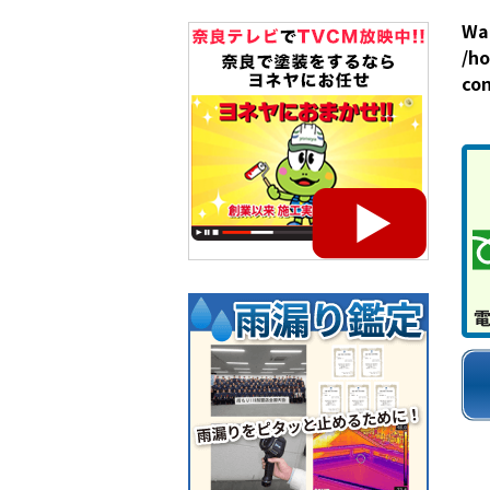
Wa
/ho
co