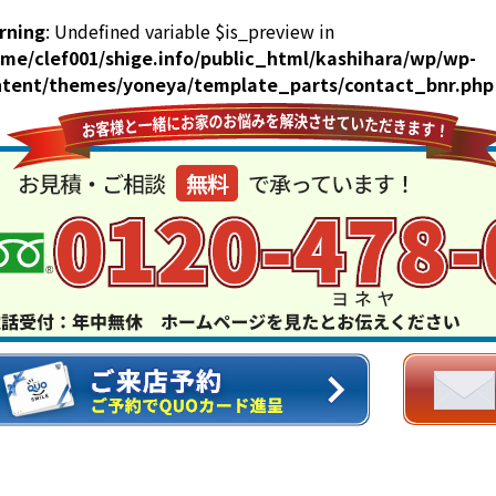
rning
: Undefined variable $is_preview in
me/clef001/shige.info/public_html/kashihara/wp/wp-
ntent/themes/yoneya/template_parts/contact_bnr.php