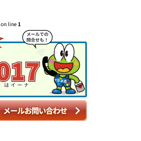
on line
1