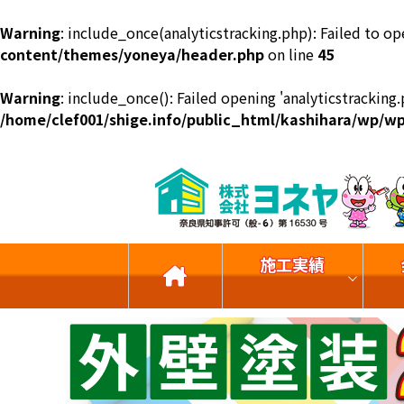
Warning
: include_once(analyticstracking.php): Failed to op
content/themes/yoneya/header.php
on line
45
Warning
: include_once(): Failed opening 'analyticstracking.
/home/clef001/shige.info/public_html/kashihara/wp/
施工実績