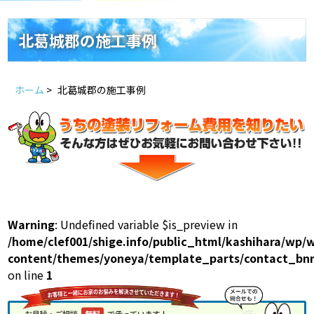
スタッフ紹介
よくあるご質問
北葛城郡の施工事例
スタッフブログ
屋根リフォームについて
ホーム
>
北葛城郡の施工事例
雨漏りについて
雨漏りの施工実績
ヨネヤがお客様から選ばれる10の理
リフォームローン
由
見積もりシミュレーション
Warning
: Undefined variable $is_preview in
/home/clef001/shige.info/public_html/kashihara/wp/
content/themes/yoneya/template_parts/contact_bnr
on line
1