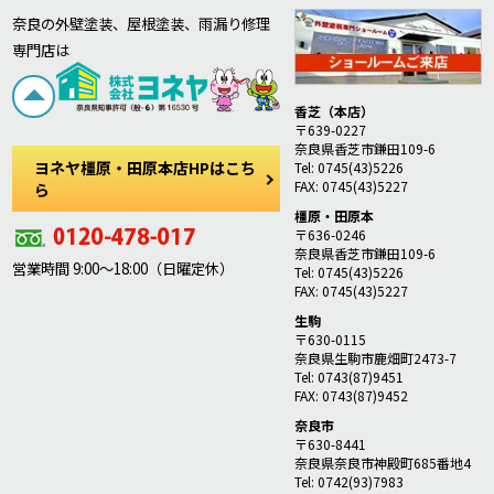
奈良の外壁塗装、屋根塗装、雨漏り修理
専門店は
香芝（本店）
〒639-0227
奈良県香芝市鎌田109-6
ヨネヤ橿原・田原本店HPはこち
Tel: 0745(43)5226
FAX: 0745(43)5227
ら
橿原・田原本
〒636-0246
奈良県香芝市鎌田109-6
営業時間 9:00～18:00（日曜定休）
Tel: 0745(43)5226
FAX: 0745(43)5227
生駒
〒630-0115
奈良県生駒市鹿畑町2473-7
Tel: 0743(87)9451
FAX: 0743(87)9452
奈良市
〒630-8441
奈良県奈良市神殿町685番地4
Tel: 0742(93)7983