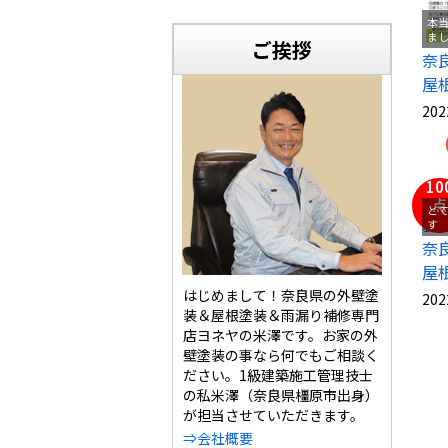
本
ま
ご挨拶
奈
屋
202
10
点
と
す
奈
屋
はじめまして！奈良県の外壁塗
202
装＆屋根塗装＆雨漏り補修専門
店ヨネヤの米澤です。お家の外
壁塗装の事なら何でもご相談く
ださい。1級建築施工管理技士
の私米澤（奈良県橿原市出身）
が担当させていただきます。
⇒会社概要