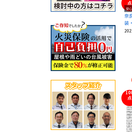
点
安
奈
装
202
10
点