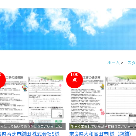
ホーム
>
スタ
0
100
点
レイにして頂いてありがとうございました。
手早く工事していただき有難うございまし
良県香芝市鎌田 株式会社S様
奈良県大和高田市I様（店舗