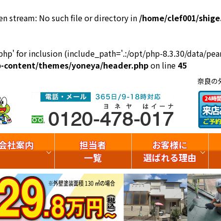
en stream: No such file or directory in
/home/clef001/shige
php' for inclusion (include_path='.:/opt/php-8.3.30/data/pear
wp-content/themes/yoneya/header.php
on line
45
奈良の
会社案内
担当者
お客様に
一覧
選ばれる理由