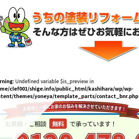
rning
: Undefined variable $is_preview in
me/clef001/shige.info/public_html/kashihara/wp/wp-
ntent/themes/yoneya/template_parts/contact_bnr.php