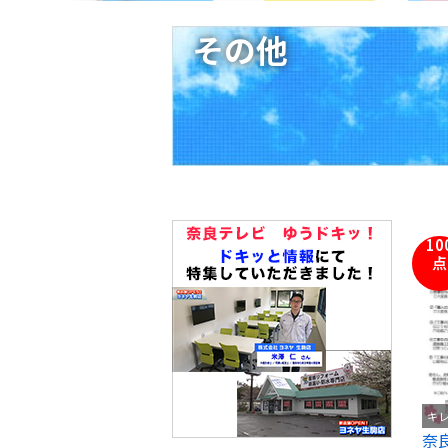
その他
10
点
キ
奈