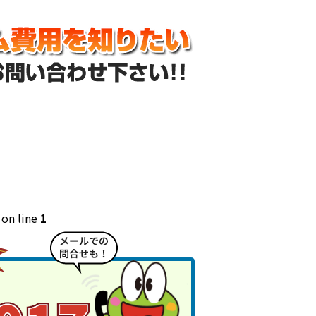
on line
1