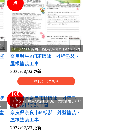
点
ざい
わかりやすい説明、熱心な人柄でヨネヤに決定
壁塗
奈良県生駒市F様邸 外壁塗装・
屋根塗装工事
2022/08/03 更新
詳しくはこちら
100
点
スタッフ、職人の皆様の対応に大変満足してお
足
ります
塗
奈良県奈良市M様邸 外壁塗装・
屋根塗装工事
2022/02/23 更新