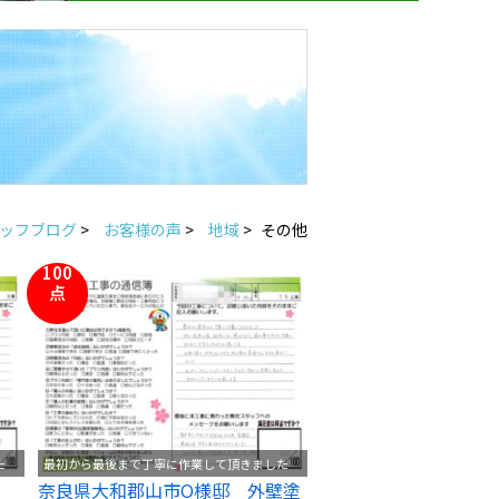
ッフブログ
>
お客様の声
>
地域
>
その他
100
点
た
最初から最後まで丁寧に作業して頂きました
）
奈良県大和郡山市O様邸 外壁塗