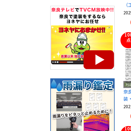
（
202
10
点
次
奈
装
202
10