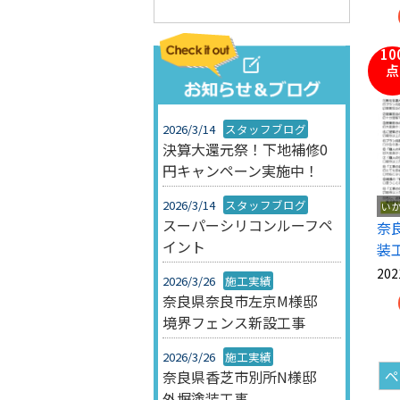
10
点
2026/3/14
スタッフブログ
決算大還元祭！下地補修0
円キャンペーン実施中！
2026/3/14
スタッフブログ
い
スーパーシリコンルーフペ
奈
イント
装
202
2026/3/26
施工実績
奈良県奈良市左京M様邸
境界フェンス新設工事
2026/3/26
施工実績
奈良県香芝市別所N様邸
外塀塗装工事