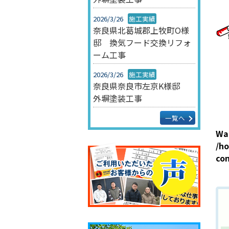
2026/3/26
施工実績
奈良県北葛城郡上牧町O様
邸 換気フード交換リフォ
ーム工事
2026/3/26
施工実績
奈良県奈良市左京K様邸
外塀塗装工事
一覧へ
Wa
/ho
co