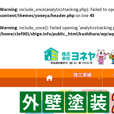
Warning
: include_once(analyticstracking.php): Failed to op
content/themes/yoneya/header.php
on line
45
Warning
: include_once(): Failed opening 'analyticstracking.
/home/clef001/shige.info/public_html/kashihara/wp/
施工実績