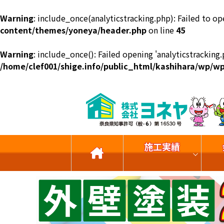
Warning
: include_once(analyticstracking.php): Failed to op
content/themes/yoneya/header.php
on line
45
Warning
: include_once(): Failed opening 'analyticstracking.
/home/clef001/shige.info/public_html/kashihara/wp/
施工実績