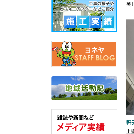
美
軒
上