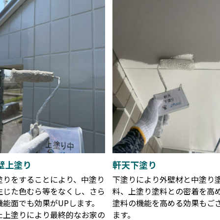
壁上塗り
軒天下塗り
塗りをすることにより、中塗り
下塗りにより外壁材と中塗り
生じた色むら等をなくし、さら
料、上塗り塗料との密着を高
機能面でも効果がUPします。
塗料の機能を高める効果もご
た上塗りにより最終的なお家の
ます。