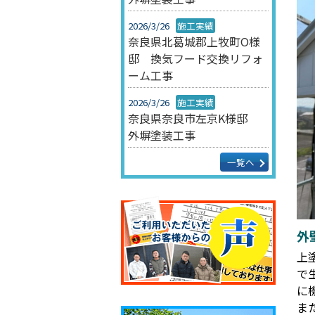
2026/3/26
施工実績
奈良県北葛城郡上牧町O様
邸 換気フード交換リフォ
ーム工事
2026/3/26
施工実績
奈良県奈良市左京K様邸
外塀塗装工事
一覧へ
外
上
で
に
ま