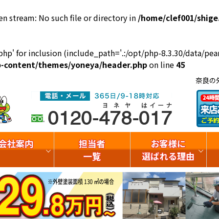
en stream: No such file or directory in
/home/clef001/shige
php' for inclusion (include_path='.:/opt/php-8.3.30/data/pear
wp-content/themes/yoneya/header.php
on line
45
奈良の
会社案内
担当者
お客様に
一覧
選ばれる理由