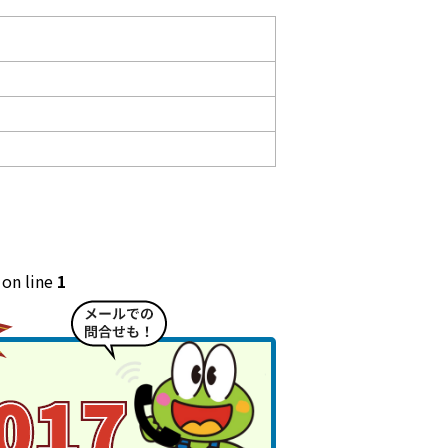
on line
1