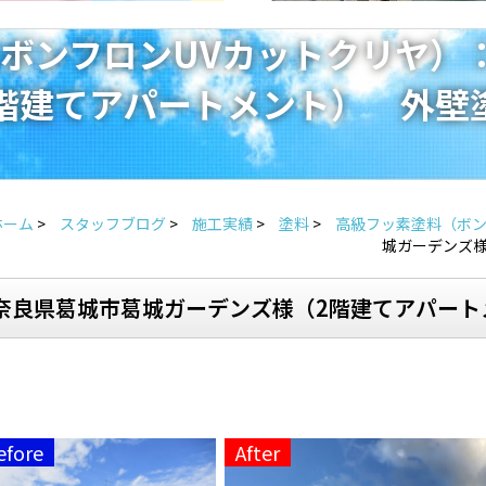
ボンフロンUVカットクリヤ）
階建てアパートメント） 外壁
ホーム
>
スタッフブログ
>
施工実績
>
塗料
>
高級フッ素塗料（ボン
城ガーデンズ
奈良県葛城市葛城ガーデンズ様（2階建てアパート