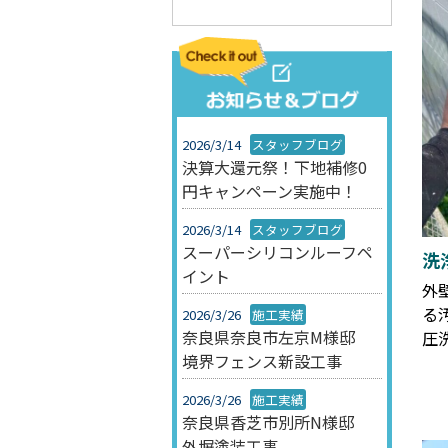
2026/3/14
スタッフブログ
決算大還元祭！下地補修0
円キャンペーン実施中！
2026/3/14
スタッフブログ
スーパーシリコンルーフペ
洗
イント
外
る
2026/3/26
施工実績
奈良県奈良市左京M様邸
圧
境界フェンス新設工事
2026/3/26
施工実績
奈良県香芝市別所N様邸
外塀塗装工事