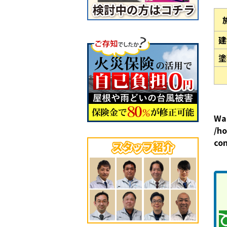
建
塗
Wa
/ho
co