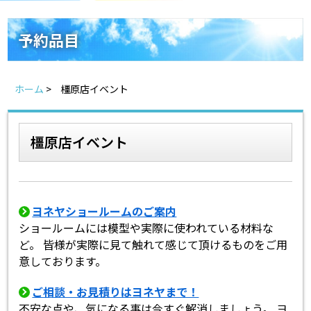
スタッフ紹介
よくあるご質問
予約品目
スタッフブログ
屋根リフォームについて
ホーム
>
橿原店イベント
雨漏りについて
雨漏りの施工実績
橿原店イベント
ヨネヤがお客様から選ばれる10の理
リフォームローン
由
見積もりシミュレーション
ヨネヤショールームのご案内
ショールームには模型や実際に使われている材料な
ど。 皆様が実際に見て触れて感じて頂けるものをご用
意しております。
ご相談・お見積りはヨネヤまで！
不安な点や、気になる事は今すぐ解消しましょう。 ヨ