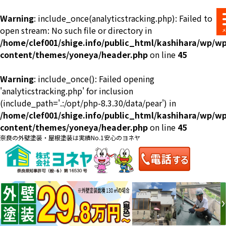
Warning
: include_once(analyticstracking.php): Failed to
open stream: No such file or directory in
/home/clef001/shige.info/public_html/kashihara/wp/wp
content/themes/yoneya/header.php
on line
45
Warning
: include_once(): Failed opening
ショールーム
料金一覧
会社案内
のご紹介
'analyticstracking.php' for inclusion
(include_path='.:/opt/php-8.3.30/data/pear') in
/home/clef001/shige.info/public_html/kashihara/wp/wp
content/themes/yoneya/header.php
on line
45
奈良の外壁塗装・屋根塗装は実績No.1安心のヨネヤ
お問い合わせ
来店予約
お電話
お見積り
地域の事例がいっぱい
ヨネヤの施工実績
Home
お客様の声