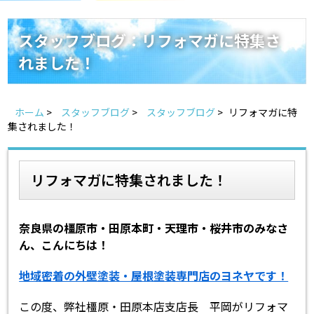
スタッフ紹介
よくあるご質問
スタッフブログ：リフォマガに特集さ
れました！
スタッフブログ
屋根リフォームについて
雨漏りについて
雨漏りの施工実績
ホーム
>
スタッフブログ
>
スタッフブログ
>
リフォマガに特
集されました！
ヨネヤがお客様から選ばれる10の理由
リフォームローン
見積もりシミュレーション
リフォマガに特集されました！
奈良県の橿原市・田原本町・天理市・桜井市のみなさ
ん、こんにちは！
地域密着の外壁塗装・屋根塗装専門店のヨネヤです！
この度、弊社橿原・田原本店支店長 平岡がリフォマ