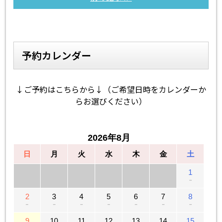
予約カレンダー
↓ご予約はこちらから↓（ご希望日時をカレンダーか
らお選びください）
2026年8月
日
月
火
水
木
金
土
1
－
2
3
4
5
6
7
8
－
－
－
－
－
－
－
9
10
11
12
13
14
15