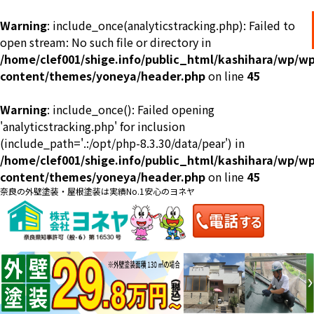
Warning
: include_once(analyticstracking.php): Failed to
open stream: No such file or directory in
/home/clef001/shige.info/public_html/kashihara/wp/wp
content/themes/yoneya/header.php
on line
45
Warning
: include_once(): Failed opening
ショールーム
料金一覧
会社案内
のご紹介
'analyticstracking.php' for inclusion
(include_path='.:/opt/php-8.3.30/data/pear') in
/home/clef001/shige.info/public_html/kashihara/wp/wp
content/themes/yoneya/header.php
on line
45
奈良の外壁塗装・屋根塗装は実績No.1安心のヨネヤ
お問い合わせ
来店予約
お電話
お見積り
地域の事例がいっぱい
ヨネヤの施工実績
Home
お客様の声