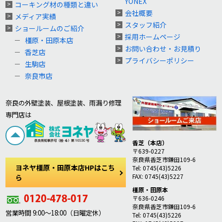
YONEX
コーキング材の種類と違い
会社概要
メディア実績
スタッフ紹介
ショールームのご紹介
採用ホームページ
橿原・田原本店
お問い合わせ・お見積り
香芝店
プライバシーポリシー
生駒店
奈良市店
奈良の外壁塗装、屋根塗装、雨漏り修理
専門店は
香芝（本店）
〒639-0227
奈良県香芝市鎌田109-6
ヨネヤ橿原・田原本店HPはこち
Tel: 0745(43)5226
FAX: 0745(43)5227
ら
橿原・田原本
〒636-0246
奈良県香芝市鎌田109-6
営業時間 9:00～18:00（日曜定休）
Tel: 0745(43)5226