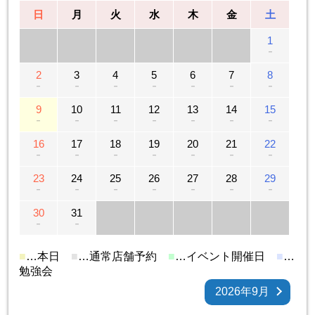
日
月
火
水
木
金
土
1
－
2
3
4
5
6
7
8
－
－
－
－
－
－
－
9
10
11
12
13
14
15
－
－
－
－
－
－
－
16
17
18
19
20
21
22
－
－
－
－
－
－
－
23
24
25
26
27
28
29
－
－
－
－
－
－
－
30
31
－
－
■
…本日
■
…通常店舗予約
■
…イベント開催日
■
…
勉強会
2026年9月