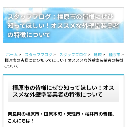
スタッフ紹介
よくあるご質問
スタッフブログ：橿原市の皆様にぜひ
知ってほしい！オススメな外壁塗装業者
スタッフブログ
屋根リフォームについて
の特徴について
雨漏りについて
雨漏りの施工実績
ホーム
>
スタッフブログ
>
スタッフブログ
>
地域
>
橿原市
>
ヨネヤがお客様から選ばれる10の理由
リフォームローン
橿原市の皆様にぜひ知ってほしい！オススメな外壁塗装業者の特徴
について
見積もりシミュレーション
橿原市の皆様にぜひ知ってほしい！オス
スメな外壁塗装業者の特徴について
奈良県の橿原市・田原本町・天理市・桜井市の皆様、
こんにちは！