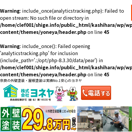
Warning
: include_once(analyticstracking.php): Failed to
open stream: No such file or directory in
/home/clef001/shige.info/public_html/kashihara/wp/wp
content/themes/yoneya/header.php
on line
45
Warning
: include_once(): Failed opening
ショールーム
料金一覧
会社案内
のご紹介
'analyticstracking.php' for inclusion
(include_path='.:/opt/php-8.3.30/data/pear') in
/home/clef001/shige.info/public_html/kashihara/wp/wp
content/themes/yoneya/header.php
on line
45
奈良の外壁塗装・屋根塗装は実績No.1安心のヨネヤ
お問い合わせ
来店予約
お電話
お見積り
地域の事例がいっぱい
ヨネヤの施工実績
Home
お客様の声