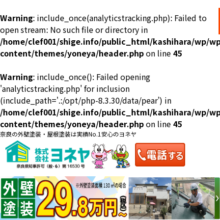
Warning
: include_once(analyticstracking.php): Failed to
open stream: No such file or directory in
/home/clef001/shige.info/public_html/kashihara/wp/wp
content/themes/yoneya/header.php
on line
45
Warning
: include_once(): Failed opening
ショールーム
料金一覧
会社案内
のご紹介
'analyticstracking.php' for inclusion
(include_path='.:/opt/php-8.3.30/data/pear') in
/home/clef001/shige.info/public_html/kashihara/wp/wp
content/themes/yoneya/header.php
on line
45
奈良の外壁塗装・屋根塗装は実績No.1安心のヨネヤ
お問い合わせ
来店予約
お電話
お見積り
地域の事例がいっぱい
ヨネヤの施工実績
Home
お客様の声