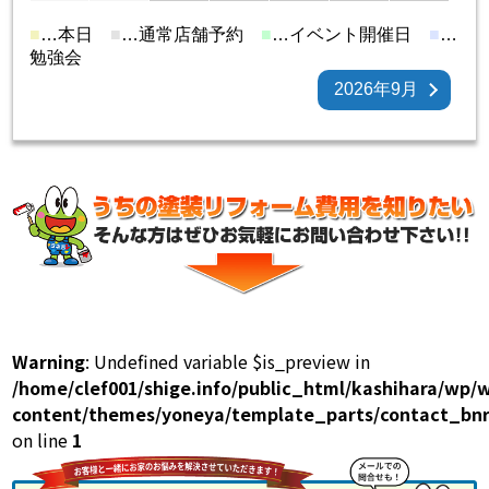
■
…本日
■
…通常店舗予約
■
…イベント開催日
■
…
勉強会
2026年9月
Warning
: Undefined variable $is_preview in
/home/clef001/shige.info/public_html/kashihara/wp/
content/themes/yoneya/template_parts/contact_bnr
on line
1