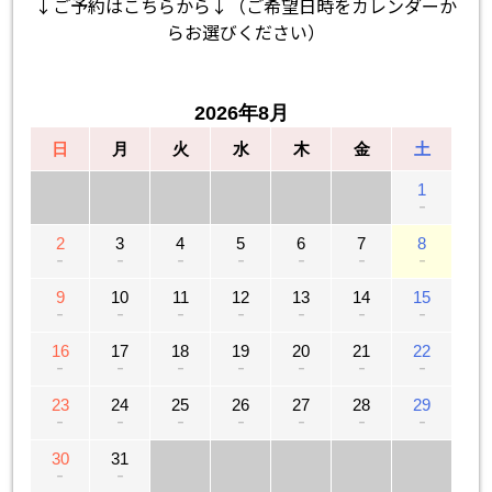
↓ご予約はこちらから↓（ご希望日時をカレンダーか
らお選びください）
2026年8月
日
月
火
水
木
金
土
1
－
2
3
4
5
6
7
8
－
－
－
－
－
－
－
9
10
11
12
13
14
15
－
－
－
－
－
－
－
16
17
18
19
20
21
22
－
－
－
－
－
－
－
23
24
25
26
27
28
29
－
－
－
－
－
－
－
30
31
－
－