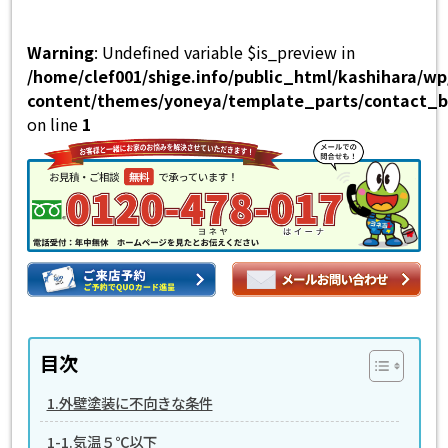
Warning
: Undefined variable $is_preview in
/home/clef001/shige.info/public_html/kashihara/w
content/themes/yoneya/template_parts/contact_b
on line
1
目次
1.外壁塗装に不向きな条件
1-1.気温５℃以下