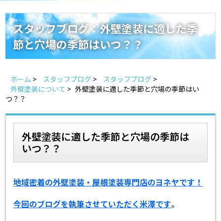
スタッフ紹介
よくあるご質問
スタッフブログ：外壁塗装に適した季
節と穴場の季節はいつ？？
スタッフブログ
屋根リフォームについて
雨漏りについて
雨漏りの施工実績
ホーム
>
スタッフブログ
>
スタッフブログ
>
外壁塗装について
>
外壁塗装に適した季節と穴場の季節はい
つ？？
ヨネヤがお客様から選ばれる10の理由
リフォームローン
見積もりシミュレーション
外壁塗装に適した季節と穴場の季節は
いつ？？
地域密着の外壁塗装・屋根塗装専門店のヨネヤです！
今回のブログを執筆させていただく米澤です
。