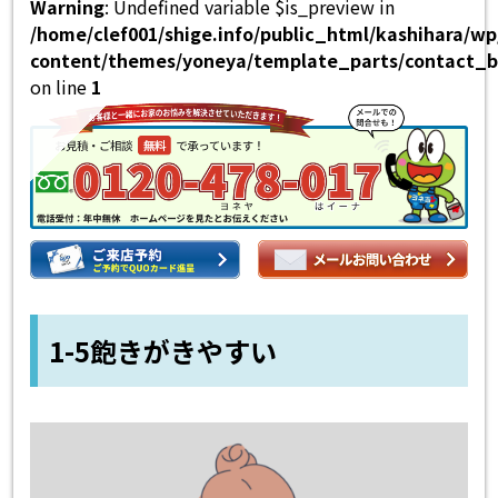
Warning
: Undefined variable $is_preview in
/home/clef001/shige.info/public_html/kashihara/w
content/themes/yoneya/template_parts/contact_b
on line
1
1-5飽きがきやすい