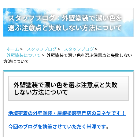
スタッフ紹介
よくあるご質問
スタッフブログ：外壁塗装で濃い色を
選ぶ注意点と失敗しない方法について
スタッフブログ
屋根リフォームについて
雨漏りについて
雨漏りの施工実績
ホーム
>
スタッフブログ
>
スタッフブログ
>
外壁塗装について
>
外壁塗装で濃い色を選ぶ注意点と失敗しない
方法について
ヨネヤがお客様から選ばれる10の理由
リフォームローン
見積もりシミュレーション
外壁塗装で濃い色を選ぶ注意点と失敗
しない方法について
地域密着の外壁塗装・屋根塗装専門店のヨネヤです！
今回のブログを執筆させていただく米澤です
。