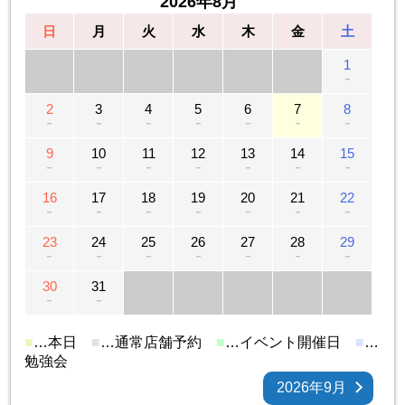
2026年8月
日
月
火
水
木
金
土
1
－
2
3
4
5
6
7
8
－
－
－
－
－
－
－
9
10
11
12
13
14
15
－
－
－
－
－
－
－
16
17
18
19
20
21
22
－
－
－
－
－
－
－
23
24
25
26
27
28
29
－
－
－
－
－
－
－
30
31
－
－
■
…本日
■
…通常店舗予約
■
…イベント開催日
■
…
勉強会
2026年9月