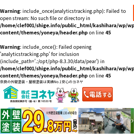
Warning
: include_once(analyticstracking.php): Failed to
open stream: No such file or directory in
/home/clef001/shige.info/public_html/kashihara/wp/wp
content/themes/yoneya/header.php
on line
45
Warning
: include_once(): Failed opening
ショールーム
料金一覧
会社案内
のご紹介
'analyticstracking.php' for inclusion
(include_path='.:/opt/php-8.3.30/data/pear') in
/home/clef001/shige.info/public_html/kashihara/wp/wp
content/themes/yoneya/header.php
on line
45
奈良の外壁塗装・屋根塗装は実績No.1安心のヨネヤ
お問い合わせ
来店予約
お電話
お見積り
地域の事例がいっぱい
ヨネヤの施工実績
Home
お客様の声