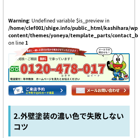
Warning
: Undefined variable $is_preview in
/home/clef001/shige.info/public_html/kashihara/w
content/themes/yoneya/template_parts/contact_b
on line
1
2.外壁塗装の濃い色で失敗しない
コツ