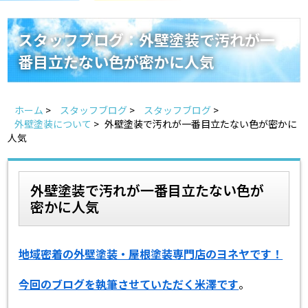
スタッフ紹介
よくあるご質問
スタッフブログ：外壁塗装で汚れが一
番目立たない色が密かに人気
スタッフブログ
屋根リフォームについて
雨漏りについて
雨漏りの施工実績
ホーム
>
スタッフブログ
>
スタッフブログ
>
外壁塗装について
>
外壁塗装で汚れが一番目立たない色が密かに
人気
ヨネヤがお客様から選ばれる10の理由
リフォームローン
見積もりシミュレーション
外壁塗装で汚れが一番目立たない色が
密かに人気
地域密着の外壁塗装・屋根塗装専門店のヨネヤです！
今回のブログを執筆させていただく米澤です
。