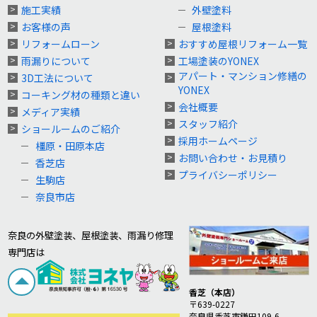
施工実績
外壁塗料
お客様の声
屋根塗料
リフォームローン
おすすめ屋根リフォーム一覧
雨漏りについて
工場塗装のYONEX
アパート・マンション修繕の
3D工法について
YONEX
コーキング材の種類と違い
会社概要
メディア実績
スタッフ紹介
ショールームのご紹介
採用ホームページ
橿原・田原本店
お問い合わせ・お見積り
香芝店
プライバシーポリシー
生駒店
奈良市店
奈良の外壁塗装、屋根塗装、雨漏り修理
専門店は
香芝（本店）
〒639-0227
奈良県香芝市鎌田109-6