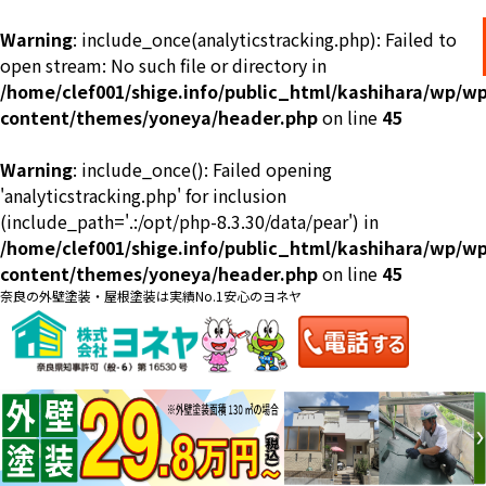
Warning
: include_once(analyticstracking.php): Failed to
open stream: No such file or directory in
/home/clef001/shige.info/public_html/kashihara/wp/wp
content/themes/yoneya/header.php
on line
45
Warning
: include_once(): Failed opening
ショールーム
料金一覧
会社案内
のご紹介
'analyticstracking.php' for inclusion
(include_path='.:/opt/php-8.3.30/data/pear') in
/home/clef001/shige.info/public_html/kashihara/wp/wp
content/themes/yoneya/header.php
on line
45
奈良の外壁塗装・屋根塗装は実績No.1安心のヨネヤ
お問い合わせ
来店予約
お電話
お見積り
地域の事例がいっぱい
ヨネヤの施工実績
Home
お客様の声