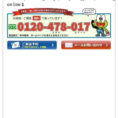
on line
1