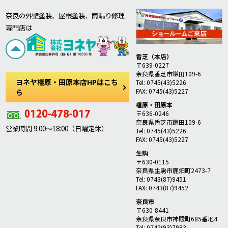
奈良の外壁塗装、屋根塗装、雨漏り修理
専門店は
香芝（本店）
〒639-0227
奈良県香芝市鎌田109-6
ヨネヤ橿原・田原本店HPはこち
Tel: 0745(43)5226
FAX: 0745(43)5227
ら
橿原・田原本
〒636-0246
奈良県香芝市鎌田109-6
営業時間 9:00～18:00（日曜定休）
Tel: 0745(43)5226
FAX: 0745(43)5227
生駒
〒630-0115
奈良県生駒市鹿畑町2473-7
Tel: 0743(87)9451
FAX: 0743(87)9452
奈良市
〒630-8441
奈良県奈良市神殿町685番地4
Tel: 0742(93)7983