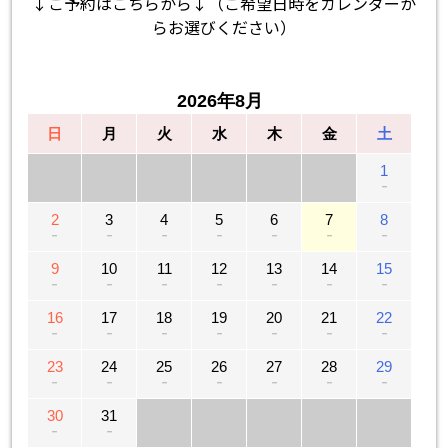
↓ご予約はこちらから↓（ご希望日時をカレンダーか
らお選びください）
2026年8月
日
月
火
水
木
金
土
1
－
2
3
4
5
6
7
8
－
－
－
－
－
－
－
9
10
11
12
13
14
15
－
－
－
－
－
－
－
16
17
18
19
20
21
22
－
－
－
－
－
－
－
23
24
25
26
27
28
29
－
－
－
－
－
－
－
30
31
－
－