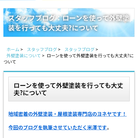
スタッフ紹介
よくあるご質問
スタッフブログ：ローンを使って外壁塗
装を行っても大丈夫?について
スタッフブログ
屋根リフォームについて
雨漏りについて
雨漏りの施工実績
ホーム
>
スタッフブログ
>
スタッフブログ
>
外壁塗装について
>
ローンを使って外壁塗装を行っても大丈夫?に
ついて
ヨネヤがお客様から選ばれる10の理由
リフォームローン
見積もりシミュレーション
ローンを使って外壁塗装を行っても大丈
夫?について
地域密着の外壁塗装・屋根塗装専門店のヨネヤです！
今回のブログを執筆させていただく米澤です
。