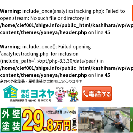
Warning
: include_once(analyticstracking.php): Failed to
open stream: No such file or directory in
/home/clef001/shige.info/public_html/kashihara/wp/wp
content/themes/yoneya/header.php
on line
45
Warning
: include_once(): Failed opening
ショールーム
料金一覧
会社案内
のご紹介
'analyticstracking.php' for inclusion
(include_path='.:/opt/php-8.3.30/data/pear') in
/home/clef001/shige.info/public_html/kashihara/wp/wp
content/themes/yoneya/header.php
on line
45
奈良の外壁塗装・屋根塗装は実績No.1安心のヨネヤ
お問い合わせ
来店予約
お電話
お見積り
地域の事例がいっぱい
ヨネヤの施工実績
Home
お客様の声