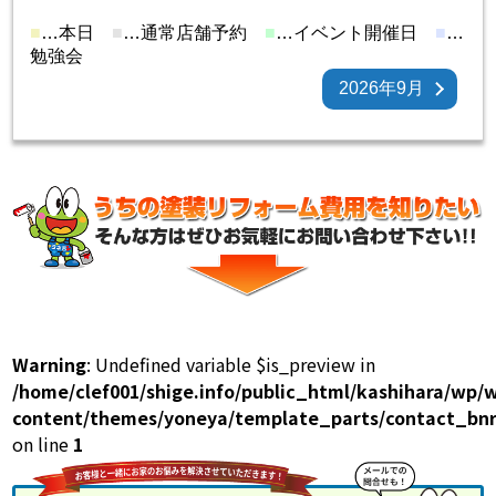
■
…本日
■
…通常店舗予約
■
…イベント開催日
■
…
勉強会
2026年9月
Warning
: Undefined variable $is_preview in
/home/clef001/shige.info/public_html/kashihara/wp/
content/themes/yoneya/template_parts/contact_bnr
on line
1