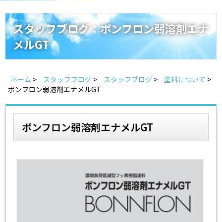
スタッフ紹介
よくあるご質問
スタッフブログ：ボンフロン弱溶剤エナ
メルGT
スタッフブログ
屋根リフォームについて
雨漏りについて
雨漏りの施工実績
ホーム
>
スタッフブログ
>
スタッフブログ
>
塗料について
>
ボンフロン弱溶剤エナメルGT
ヨネヤがお客様から選ばれる10の理由
リフォームローン
見積もりシミュレーション
ボンフロン弱溶剤エナメルGT