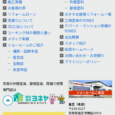
施工実績
外壁塗料
お客様の声
屋根塗料
リフォームローン
おすすめ屋根リフォーム一覧
雨漏りについて
工場塗装のYONEX
アパート・マンション修繕の
3D工法について
YONEX
コーキング材の種類と違い
会社概要
メディア実績
スタッフ紹介
ショールームのご紹介
採用ホームページ
橿原・田原本店
お問い合わせ・お見積り
香芝店
プライバシーポリシー
生駒店
奈良市店
奈良の外壁塗装、屋根塗装、雨漏り修理
専門店は
香芝（本店）
〒639-0227
奈良県香芝市鎌田109-6