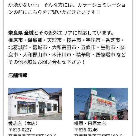
が湧かない…」 そんな方には、カラーシュミレーショ
ンの前にこちらをご覧いただきたいです！
奈良県 全域
とその近郊エリアに対応しています。
橿原市・磯城郡・天理市・桜井市・宇陀市・香芝市・
北葛城郡・葛城市・大和高田市・五條市・生駒市・奈
良市・大和郡山市・木津川市・精華町・四條畷市 など
その他地域はお問い合わせ下さい！
店舗情報
香芝店（本店）
橿原・田原本店
〒639-0227
〒636-0246
奈良県香芝市鎌田109-6
奈良県香芝市鎌田109-6