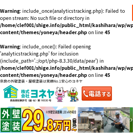
Warning
: include_once(analyticstracking.php): Failed to
open stream: No such file or directory in
/home/clef001/shige.info/public_html/kashihara/wp/wp
content/themes/yoneya/header.php
on line
45
Warning
: include_once(): Failed opening
ショールーム
料金一覧
会社案内
のご紹介
'analyticstracking.php' for inclusion
(include_path='.:/opt/php-8.3.30/data/pear') in
/home/clef001/shige.info/public_html/kashihara/wp/wp
content/themes/yoneya/header.php
on line
45
奈良の外壁塗装・屋根塗装は実績No.1安心のヨネヤ
お問い合わせ
来店予約
お電話
お見積り
地域の事例がいっぱい
ヨネヤの施工実績
Home
お客様の声